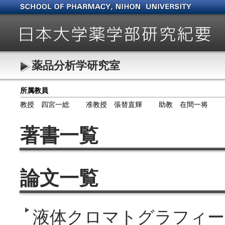
薬品分析学研究室
所属教員
教授 四宮一総
准教授 張替直輝
助教 在間一将
著書一覧
論文一覧
液体クロマトグラフィー